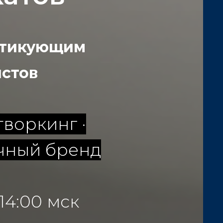
актикующим
истов
творкинг ·
ичный бренд
–14:00 мск