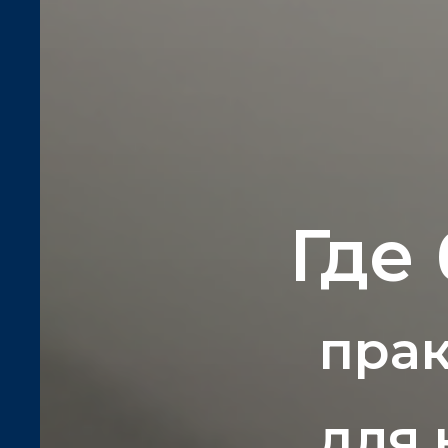
Где
прак
для 