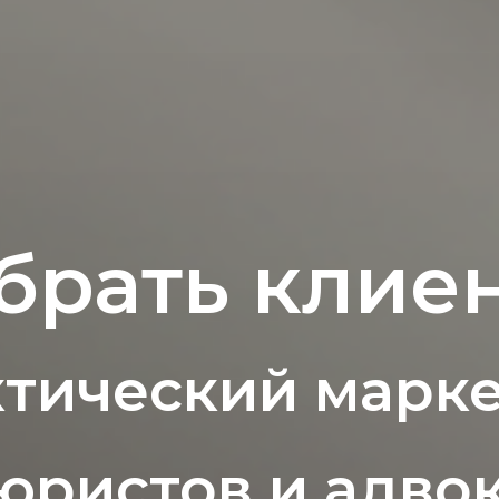
 брать клиен
тический марк
юристов и адво