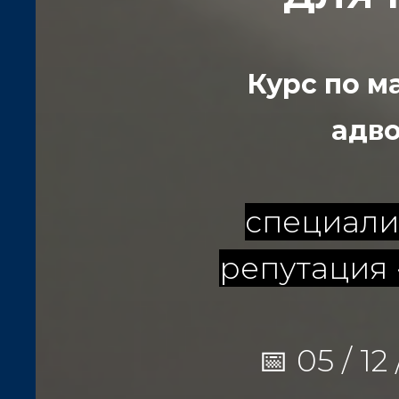
Курс по м
адво
специализ
репутация 
📅 05 / 1