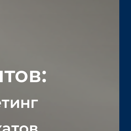
тов:
етинг
катов